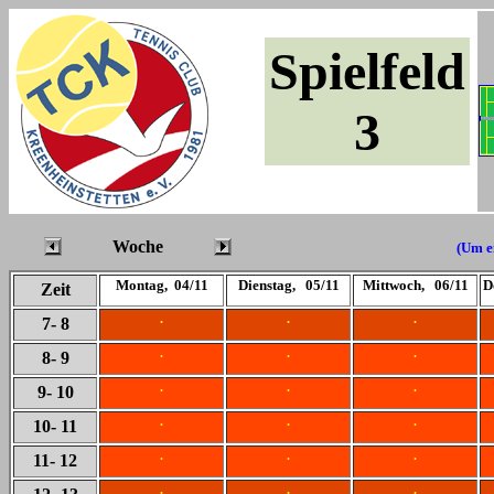
Spielfeld
3
Woche
(Um ei
Montag, 04/11
Dienstag, 05/11
Mittwoch, 06/11
D
Zeit
.
.
.
7
- 8
.
.
.
8
- 9
.
.
.
9
- 10
.
.
.
10
- 11
.
.
.
11
- 12
.
.
.