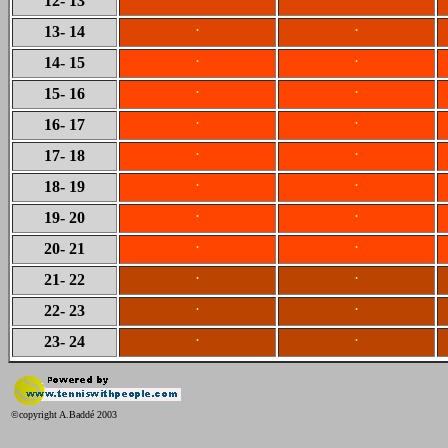
12
- 13
.
.
13
- 14
.
.
14
- 15
.
.
15
- 16
.
.
16
- 17
.
.
17
- 18
.
.
18
- 19
.
.
19
- 20
.
.
20
- 21
.
.
21
- 22
.
.
22
- 23
.
.
23
- 24
©copyright A.Baddé 2003