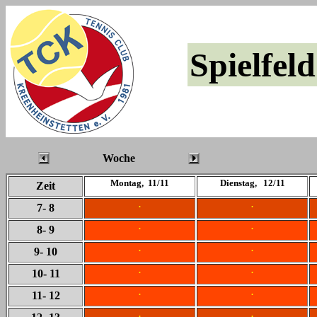
Spielfeld
Woche
Montag, 11/11
Dienstag, 12/11
Zeit
.
.
7
- 8
.
.
8
- 9
.
.
9
- 10
.
.
10
- 11
.
.
11
- 12
.
.