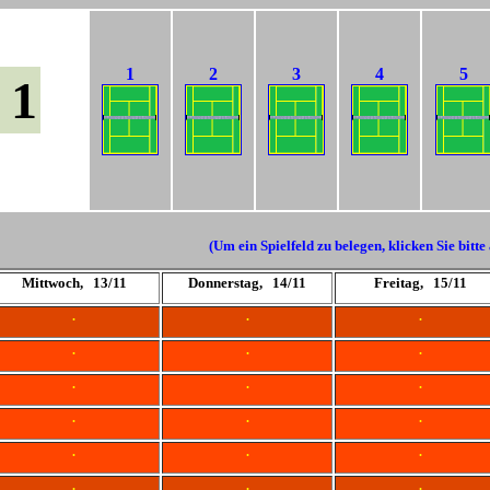
1
2
3
4
5
 1
(Um ein Spielfeld zu belegen, klicken Sie bitte
Mittwoch, 13/11
Donnerstag, 14/11
Freitag, 15/11
.
.
.
.
.
.
.
.
.
.
.
.
.
.
.
.
.
.