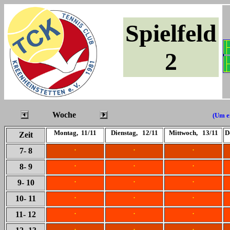
Spielfeld
2
Woche
(Um ei
Montag, 11/11
Dienstag, 12/11
Mittwoch, 13/11
D
Zeit
.
.
.
7
- 8
.
.
.
8
- 9
.
.
.
9
- 10
.
.
.
10
- 11
.
.
.
11
- 12
.
.
.