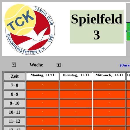
Spielfeld
3
Woche
(Um ei
Montag, 11/11
Dienstag, 12/11
Mittwoch, 13/11
D
Zeit
.
.
.
7
- 8
.
.
.
8
- 9
.
.
.
9
- 10
.
.
.
10
- 11
.
.
.
11
- 12
.
.
.