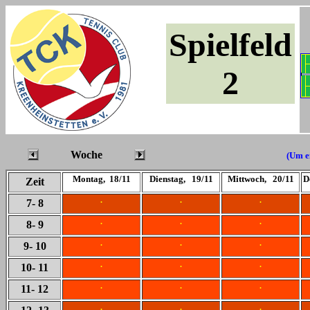
Spielfeld
2
Woche
(Um ei
Montag, 18/11
Dienstag, 19/11
Mittwoch, 20/11
D
Zeit
.
.
.
7
- 8
.
.
.
8
- 9
.
.
.
9
- 10
.
.
.
10
- 11
.
.
.
11
- 12
.
.
.