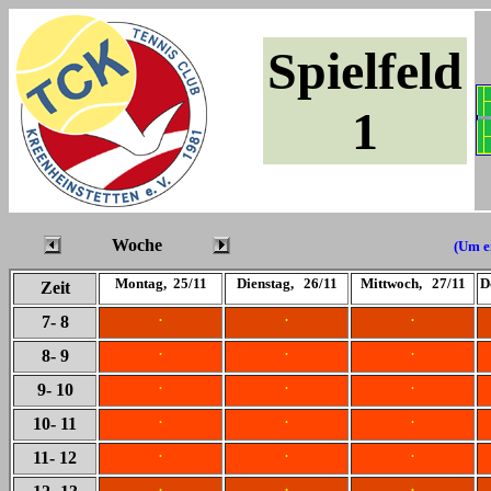
Spielfeld
1
Woche
(Um ei
Montag, 25/11
Dienstag, 26/11
Mittwoch, 27/11
D
Zeit
.
.
.
7
- 8
.
.
.
8
- 9
.
.
.
9
- 10
.
.
.
10
- 11
.
.
.
11
- 12
.
.
.