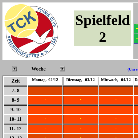
Spielfeld
2
Woche
(Um ei
Montag, 02/12
Dienstag, 03/12
Mittwoch, 04/12
D
Zeit
.
.
.
7
- 8
.
.
.
8
- 9
.
.
.
9
- 10
.
.
.
10
- 11
.
.
.
11
- 12
.
.
.