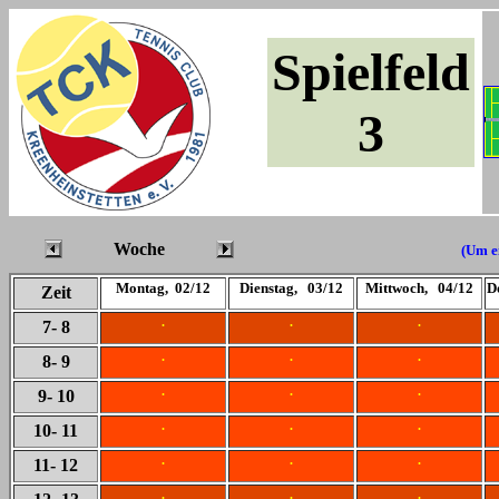
Spielfeld
3
Woche
(Um ei
Montag, 02/12
Dienstag, 03/12
Mittwoch, 04/12
D
Zeit
.
.
.
7
- 8
.
.
.
8
- 9
.
.
.
9
- 10
.
.
.
10
- 11
.
.
.
11
- 12
.
.
.