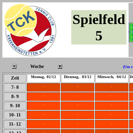
Spielfeld
5
Woche
(Um ei
Montag, 02/12
Dienstag, 03/12
Mittwoch, 04/12
D
Zeit
.
.
.
7
- 8
.
.
.
8
- 9
.
.
.
9
- 10
.
.
.
10
- 11
.
.
.
11
- 12
.
.
.