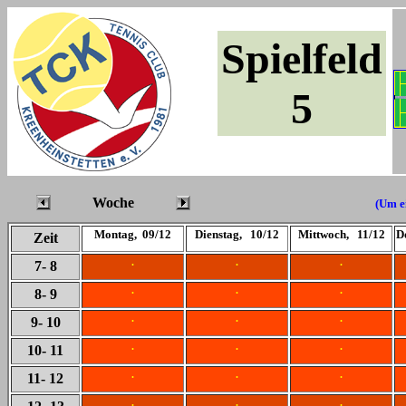
Spielfeld
5
Woche
(Um ei
Montag, 09/12
Dienstag, 10/12
Mittwoch, 11/12
D
Zeit
.
.
.
7
- 8
.
.
.
8
- 9
.
.
.
9
- 10
.
.
.
10
- 11
.
.
.
11
- 12
.
.
.