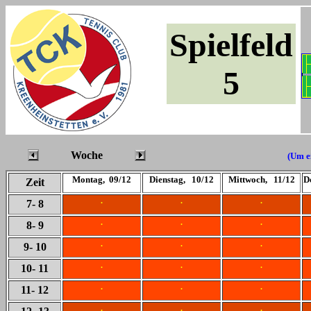
Spielfeld
5
Woche
(Um ei
Montag, 09/12
Dienstag, 10/12
Mittwoch, 11/12
D
Zeit
.
.
.
7
- 8
.
.
.
8
- 9
.
.
.
9
- 10
.
.
.
10
- 11
.
.
.
11
- 12
.
.
.