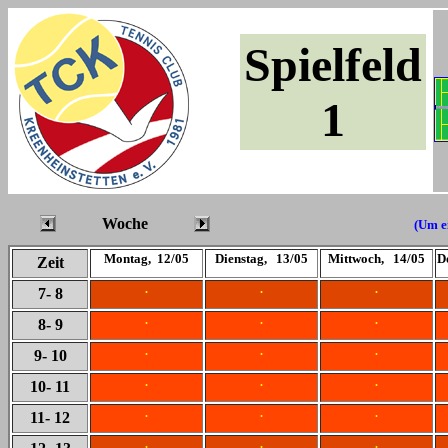
Spielfeld
1
Woche
(Um ei
Montag, 12/05
Dienstag, 13/05
Mittwoch, 14/05
D
Zeit
.
.
.
7
- 8
.
.
.
8
- 9
.
.
.
9
- 10
.
.
.
10
- 11
.
.
.
11
- 12
.
.
.