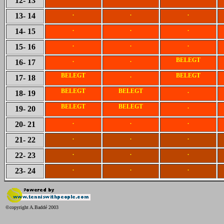
12
- 13
.
.
.
13
- 14
.
.
.
14
- 15
.
.
.
15
- 16
.
.
BELEGT
16
- 17
BELEGT
.
BELEGT
17
- 18
BELEGT
BELEGT
.
18
- 19
BELEGT
BELEGT
.
19
- 20
.
.
.
20
- 21
.
.
.
21
- 22
.
.
.
22
- 23
.
.
.
23
- 24
©copyright A.Baddé 2003