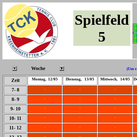
Spielfeld
5
Woche
(Um ei
Montag, 12/05
Dienstag, 13/05
Mittwoch, 14/05
D
Zeit
.
.
.
7
- 8
.
.
.
8
- 9
.
.
.
9
- 10
.
.
.
10
- 11
.
.
.
11
- 12
.
.
.