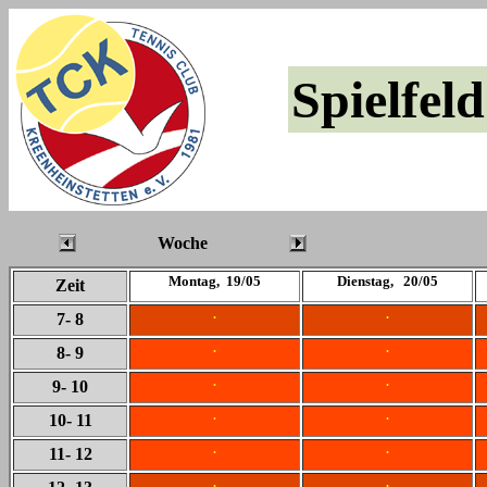
Spielfeld
Woche
Montag, 19/05
Dienstag, 20/05
Zeit
.
.
7
- 8
.
.
8
- 9
.
.
9
- 10
.
.
10
- 11
.
.
11
- 12
.
.