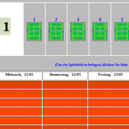
1
2
3
4
5
 1
(Um ein Spielfeld zu belegen, klicken Sie bitte
Mittwoch, 21/05
Donnerstag, 22/05
Freitag, 23/05
.
.
.
.
.
.
.
.
.
.
.
.
.
.
.
.
.
.