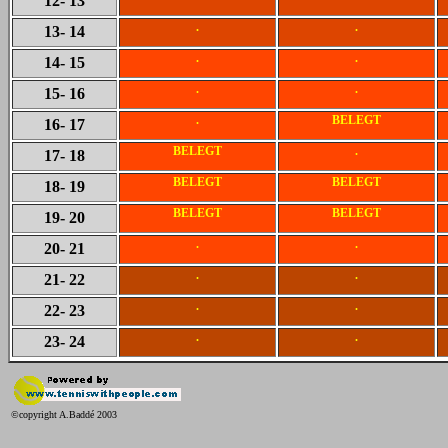
12
- 13
.
.
13
- 14
.
.
14
- 15
.
.
15
- 16
.
BELEGT
16
- 17
BELEGT
.
17
- 18
BELEGT
BELEGT
18
- 19
BELEGT
BELEGT
19
- 20
.
.
20
- 21
.
.
21
- 22
.
.
22
- 23
.
.
23
- 24
©copyright A.Baddé 2003