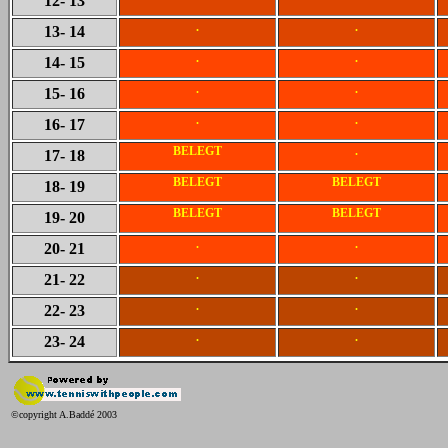
12
- 13
.
.
13
- 14
.
.
14
- 15
.
.
15
- 16
.
.
16
- 17
BELEGT
.
17
- 18
BELEGT
BELEGT
18
- 19
BELEGT
BELEGT
19
- 20
.
.
20
- 21
.
.
21
- 22
.
.
22
- 23
.
.
23
- 24
©copyright A.Baddé 2003