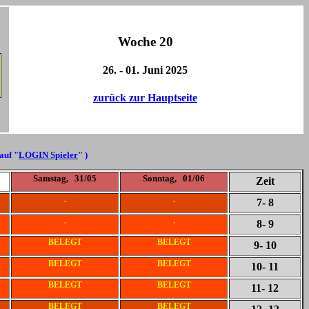
Woche 20
26. - 01. Juni 2025
zurück zur Hauptseite
 auf "
LOGIN Spieler
" )
Samstag, 31/05
Sonntag, 01/06
Zeit
.
.
7
- 8
.
.
8
- 9
BELEGT
BELEGT
9
- 10
BELEGT
BELEGT
10
- 11
BELEGT
BELEGT
11
- 12
BELEGT
BELEGT