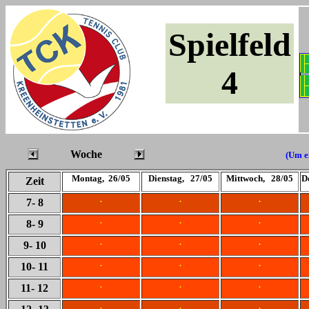
Spielfeld
4
Woche
(Um ei
Montag, 26/05
Dienstag, 27/05
Mittwoch, 28/05
D
Zeit
.
.
.
7
- 8
.
.
.
8
- 9
.
.
.
9
- 10
.
.
.
10
- 11
.
.
.
11
- 12
.
.
.