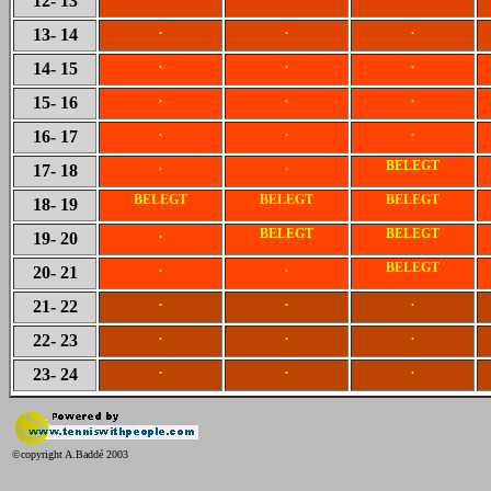
12
- 13
.
.
.
13
- 14
.
.
.
14
- 15
.
.
.
15
- 16
.
.
.
16
- 17
.
.
BELEGT
17
- 18
BELEGT
BELEGT
BELEGT
18
- 19
.
BELEGT
BELEGT
19
- 20
.
.
BELEGT
20
- 21
.
.
.
21
- 22
.
.
.
22
- 23
.
.
.
23
- 24
©copyright A.Baddé 2003