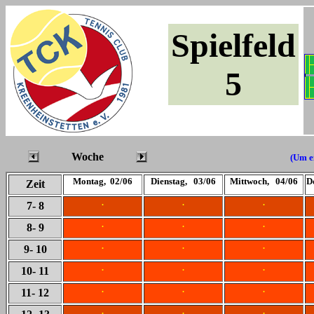
Spielfeld
5
Woche
(Um ei
Montag, 02/06
Dienstag, 03/06
Mittwoch, 04/06
D
Zeit
.
.
.
7
- 8
.
.
.
8
- 9
.
.
.
9
- 10
.
.
.
10
- 11
.
.
.
11
- 12
.
.
.