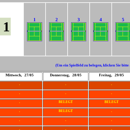
1
2
3
4
5
 1
(Um ein Spielfeld zu belegen, klicken Sie bitte
Mittwoch, 27/05
Donnerstag, 28/05
Freitag, 29/05
.
.
.
.
.
.
.
BELEGT
BELEGT
.
BELEGT
.
.
.
.
.
.
.