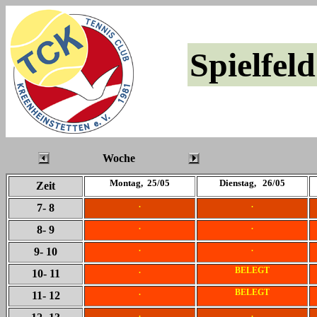
Spielfeld
Woche
Montag, 25/05
Dienstag, 26/05
Zeit
.
.
7
- 8
.
.
8
- 9
.
.
9
- 10
.
BELEGT
10
- 11
.
BELEGT
11
- 12
.
.