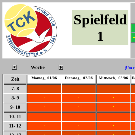
Spielfeld
1
Woche
(Um ei
Montag, 01/06
Dienstag, 02/06
Mittwoch, 03/06
D
Zeit
.
.
.
7
- 8
.
.
.
8
- 9
.
.
.
9
- 10
.
.
.
10
- 11
.
.
.
11
- 12
.
.
.