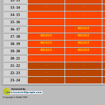
12
- 13
.
.
13
- 14
.
.
14
- 15
.
.
15
- 16
.
BELEGT
16
- 17
BELEGT
BELEGT
17
- 18
BELEGT
BELEGT
18
- 19
BELEGT
BELEGT
19
- 20
.
.
20
- 21
.
.
21
- 22
.
.
22
- 23
.
.
23
- 24
©copyright A.Baddé 2003