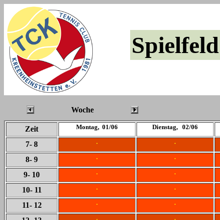
Spielfeld
Woche
Montag, 01/06
Dienstag, 02/06
Zeit
.
.
7
- 8
.
.
8
- 9
.
.
9
- 10
.
.
10
- 11
.
.
11
- 12
.
.