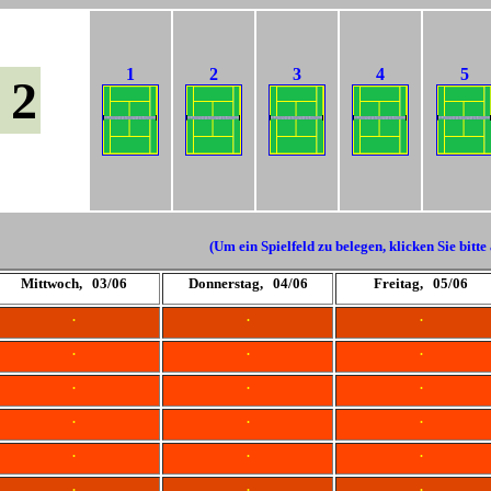
1
2
3
4
5
 2
(Um ein Spielfeld zu belegen, klicken Sie bitte
Mittwoch, 03/06
Donnerstag, 04/06
Freitag, 05/06
.
.
.
.
.
.
.
.
.
.
.
.
.
.
.
.
.
.