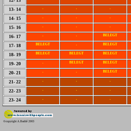
12
- 13
.
.
.
13
- 14
.
.
.
14
- 15
.
.
.
15
- 16
.
.
BELEGT
16
- 17
BELEGT
.
BELEGT
17
- 18
BELEGT
BELEGT
BELEGT
18
- 19
.
BELEGT
BELEGT
19
- 20
.
.
BELEGT
20
- 21
.
.
.
21
- 22
.
.
.
22
- 23
.
.
.
23
- 24
©copyright A.Baddé 2003