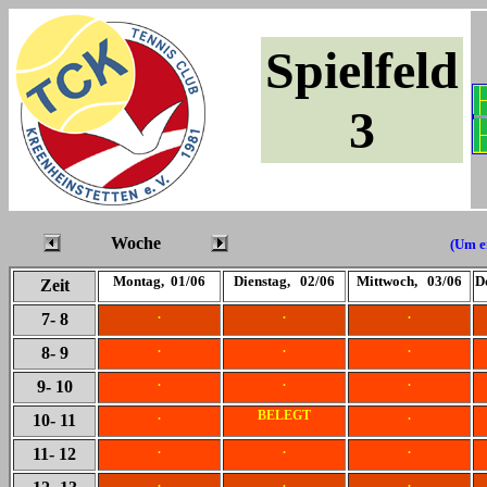
Spielfeld
3
Woche
(Um ei
Montag, 01/06
Dienstag, 02/06
Mittwoch, 03/06
D
Zeit
.
.
.
7
- 8
.
.
.
8
- 9
.
.
.
9
- 10
.
BELEGT
.
10
- 11
.
.
.
11
- 12
.
.
.