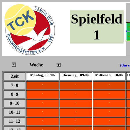
Spielfeld
1
Woche
(Um ei
Montag, 08/06
Dienstag, 09/06
Mittwoch, 10/06
D
Zeit
.
.
.
7
- 8
.
.
.
8
- 9
.
.
.
9
- 10
.
.
.
10
- 11
.
.
.
11
- 12
.
.
.