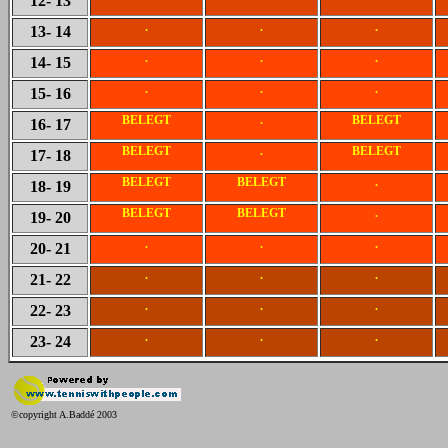
12
- 13
.
.
.
13
- 14
.
.
.
14
- 15
.
.
.
15
- 16
BELEGT
.
BELEGT
16
- 17
BELEGT
.
BELEGT
17
- 18
BELEGT
BELEGT
.
18
- 19
BELEGT
BELEGT
.
19
- 20
.
.
.
20
- 21
.
.
.
21
- 22
.
.
.
22
- 23
.
.
.
23
- 24
©copyright A.Baddé 2003